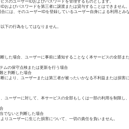
ービスのユーザーIDおよびパスワードを管理するものとします。
ーIDおよびパスワードを第三者に譲渡または貸与することはできません。
合には、そのユーザーIDを登録しているユーザー自身による利用とみ
、以下の行為をしてはなりません。
判断した場合、ユーザーに事前に通知することなく本サービスの全部ま
ステムの保守点検または更新を行う場合
難と判断した場合
中断により、ユーザーまたは第三者が被ったいかなる不利益または損害
く、ユーザーに対して、本サービスの全部もしくは一部の利用を制限し
合
適当でないと判断した場合
によりユーザーに生じた損害について、一切の責任を負いません。