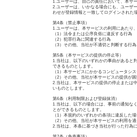
1.ユーザーは、自己の責任において、本サ
2.ユーザーは、いかなる場合にも、ユーザ
わせが登録情報と一致してログインされた場
第4条（禁止事項）
1.ユーザーは、本サービスの利用にあたり
（1）法令または公序良俗に違反する行為
（2）犯罪行為に関連する行為
（3）その他、当社が不適切と判断する行為
第5条（本サービスの提供の停止等）
1.当社は、以下のいずれかの事由があると
できるものとします。
（1）本サービスにかかるコンピュータシ
（2）その他、当社が本サービスの提供が困
2.当社は、本サービスの提供の停止または
いものとします。
第6条（利用制限および登録抹消）
1.当社は、以下の場合には、事前の通知な
とができるものとします。
（1）本規約のいずれかの条項に違反した場
（2）その他、当社が本サービスの利用を
2.当社は、本条に基づき当社が行った行為
第7条（免責事項）