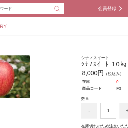
会員登録
RY
シナノスイート
ｼﾅﾉｽｲｰﾄ 10㎏
8,000円
（税込み）
在庫
0
商品コード
E3
数量
-
在庫切れのため注文いた