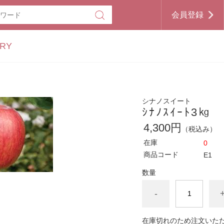
会員登録
RY
シナノスイート
ｼﾅﾉｽｲｰﾄ3㎏
4,300円
（税込み）
在庫
0
商品コード
E1
数量
-
在庫切れのため注文いた